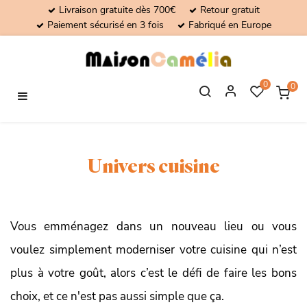
Livraison gratuite dès 700€
Retour gratuit
Paiement sécurisé en 3 fois
Fabriqué en Europe
0
0
Basculer
☰
la
navigation
Univers cuisine
Vous emménagez dans un nouveau lieu ou vous
voulez simplement moderniser votre cuisine qui n’est
plus à votre goût, alors c’est le défi de faire les bons
choix, et ce n'est pas aussi simple que ça.