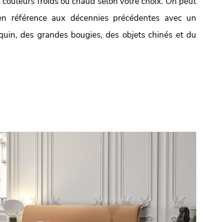
s couleurs froids ou chaud selon votre choix. On peut
 en référence aux décennies précédentes avec un
aquin, des grandes bougies, des objets chinés et du