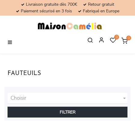
Livraison gratuite dès 700€
Retour gratuit
Paiement sécurisé en 3 fois
Fabriqué en Europe
0
0
Basculer
☰
la
navigation
FAUTEUILS
Choisir

FILTRER