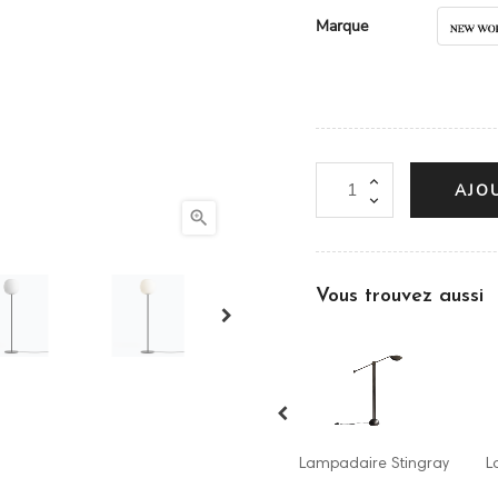
Marque
AJO

Vous trouvez aussi
Lampe de table
ire Totem
Lampadaire Material
Lam
Stingray