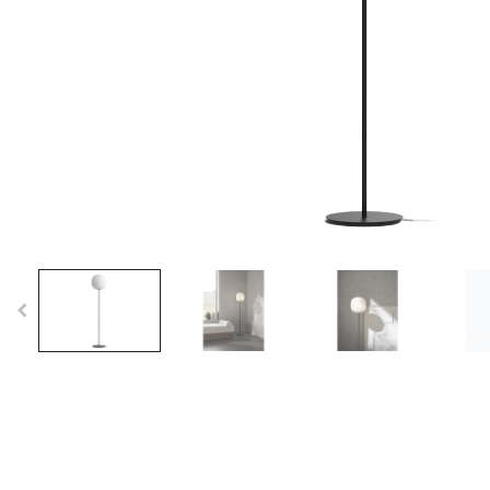
Lampadaire Stingray
Lampadaire Margin
Lampada