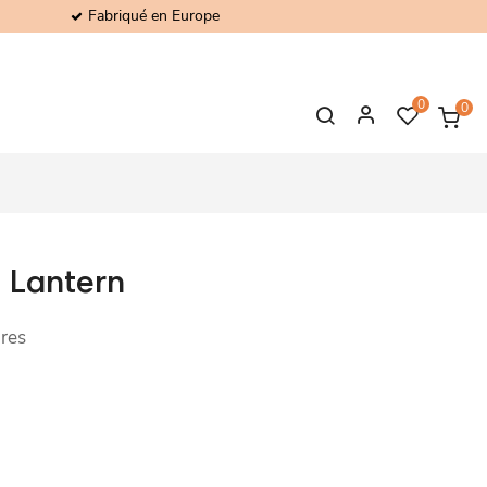
Fabriqué en Europe
0
0
 Lantern
res